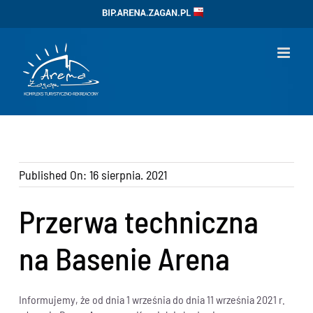
Przejdź
BIP
do
zawartości
Published On: 16 sierpnia. 2021
Przerwa techniczna
na Basenie Arena
Informujemy, że od dnia 1 września do dnia 11 września 2021 r.