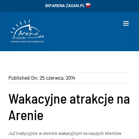
Przejdź
BIP
do
zawartości
Published On: 25 czerwca. 2014
Wakacyjne atrakcje na
Arenie
Już tradycyjnie w okresie wakacyjnym na naszych klientów